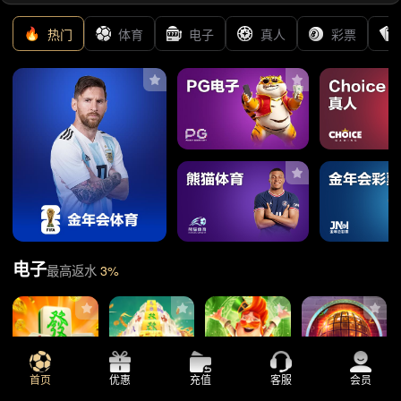
热门
体育
电子
真人
彩票
电子
最高返水
3%
首页
优惠
充值
客服
会员